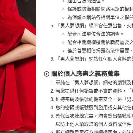
經由合法的途徑。
保護或防衛相關網路民眾的權
為保護本網站各相關單位之權
「男人夢想網」絕不會任意出售、交
配合司法單位合法的調查。
配合相關職權機關依職務需要
基於善意相信揭露為法律需要
「男人夢想網」網站任何個人資料的網路
關於個人應盡之義務蒐集
單純在「男人夢想網」網站的瀏覽及
若您提供任何錯誤或不實的資料，「
維持密碼及帳號的機密安全，是「男
您的密碼或帳號遭到盜用或有其他任
確保每次連線完畢，均會登出帳號使
以防止他人讀取您的個人資料或信件
所有網路民眾行為應遵循國內、外法