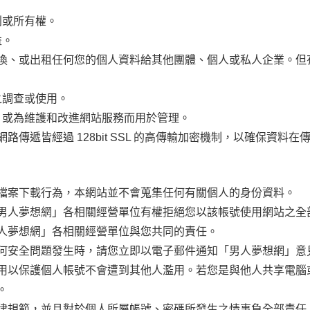
利或所有權。
益。
換、或出租任何您的個人資料給其他團體、個人或私人企業。但
之調查或使用。
，或為維護和改進網站服務而用於管理。
傳遞皆經過 128bit SSL 的高傳輸加密機制，以確保資料
檔案下載行為，本網站並不會蒐集任何有關個人的身份資料。
男人夢想網」各相關經營單位有權拒絕您以該帳號使用網站之全
人夢想網」各相關經營單位與您共同的責任。
何安全問題發生時，請您立即以電子郵件通知「男人夢想網」意
用以保護個人帳號不會遭到其他人濫用。若您是與他人共享電腦
。
律規範，並且對於個人所屬帳號、密碼所發生之情事負全部責任